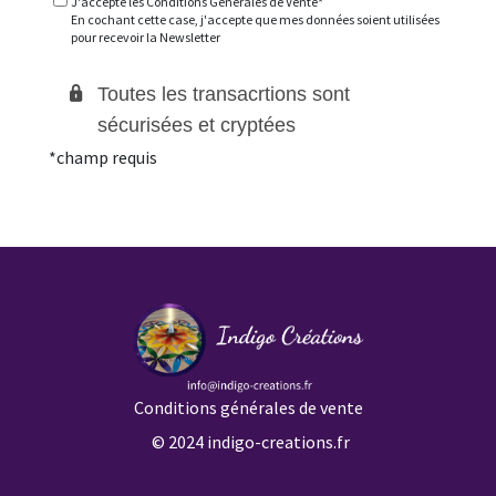
J'accepte les
Conditions Générales de Vente
*
En cochant cette case, j'accepte que mes données soient utilisées
pour recevoir la Newsletter
Toutes les transacrtions sont
sécurisées et cryptées
*champ requis
Conditions
générales de vente
©
2024
indigo-creations.fr