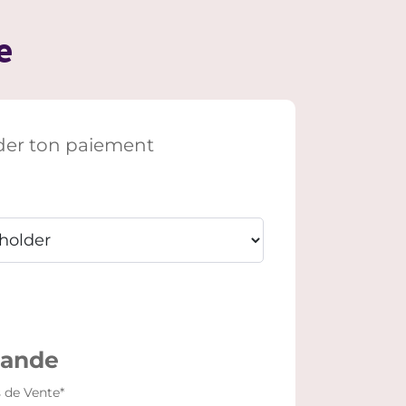
e
ider ton paiement
mande
 de Vente
*