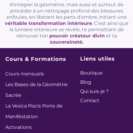
d'intégrer la géométrie, mais aussi et surtout de
procéder à un nettoyage profond des blessures
enfouies, en libérant les parts d'ombre, initiant une
véritable transformation intérieure
. C'est ainsi que
la lumière intérieure se révèle, te permettant de
retrouver ton
pouvoir créateur divin
et ta
souveraineté.
Liens utiles
Cours & Formations
Boutique
Cours mensuels
Blog
Les Bases de la Géométrie
Qui suis-je ?
Sacrée
Contact
La Vesica Piscis Porte de
Manifestation
Activations