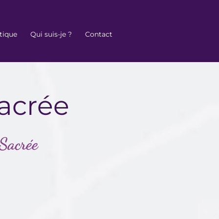
tique
Qui suis-je ?
Contact
acrée
 Sacrée