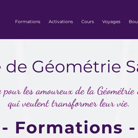
Formations
Activations
Cours
Voyages
Bou
e de Géométrie S
e pour les amoureux de la Géométrie
qui veulent transformer leur vie.
- Formations -