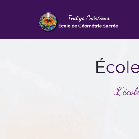
É
col
L'écol